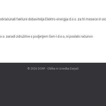
unali fakture dobavitelja Elektro energija d.o.o. za tri mesece in sic
o.o. zaradi združitve s podjetjem Gen-i d.o.o, ni poslalo računov.
© 2026
DONF
- Oblika in izvedba
DarjaS