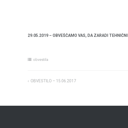
29.05.2019 – OBVEŠČAMO VAS, DA ZARADI TEHNIČ
obvestila
OBVESTILO – 15.06.2017
Navigacija
prispevka